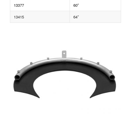
13377
60″
13415
64″