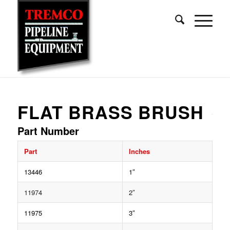
FLAT BRASS BRUSH
Part Number
Part
Inches
13446
1″
11974
2″
11975
3″